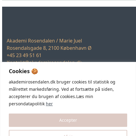
Akademi Rosendalen / Marie Juel
Rosendalsgade 8, 2100 København Ø
+45 23 49 51 61
Kontakt@akademirosendalen.dk
CVR: 21 45 22 46
Cookies 🍪
akademirosendalen.dk bruger cookies til statistik og
målrettet markedsføring. Ved at fortsætte på siden,
accepterer du brugen af cookies.Læs min
Facebo
In
persondatapolitik
her
Accepter