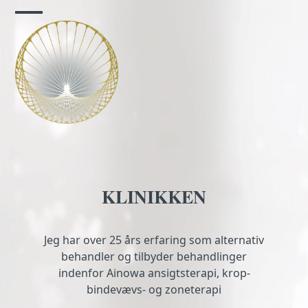
Skip
to
Open
Close
content
mobile
mobile
menu
menu
KLINIKKEN
Jeg har over 25 års erfaring som alternativ
behandler og tilbyder behandlinger
indenfor Ainowa ansigtsterapi, krop-
bindevævs- og zoneterapi