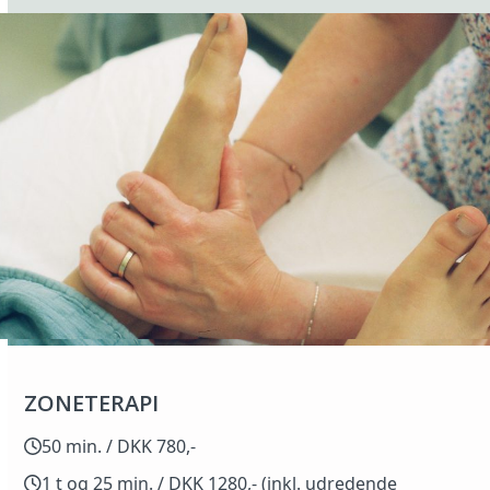
ZONETERAPI
50 min. / DKK 780,-
1 t og 25 min. / DKK 1280,- (inkl. udredende