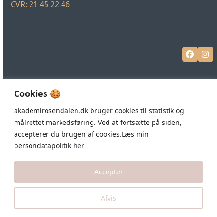
CVR: 21 45 22 46
Facebo
In
Cookies 🍪
akademirosendalen.dk bruger cookies til statistik og
målrettet markedsføring. Ved at fortsætte på siden,
accepterer du brugen af cookies.Læs min
persondatapolitik
her
Accepter
Afvis