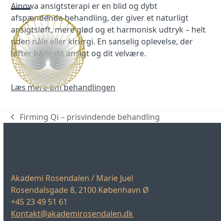
Skip
Ainowa ansigtsterapi er en blid og dybt
to
afspændende behandling, der giver et naturligt
Open
Close
content
ansigtsløft, mere glød og et harmonisk udtryk – helt
mobile
mobile
uden nåle eller kirurgi. En sanselig oplevelse, der
menu
menu
løfter både dit ansigt og dit velvære.
Læs mere om behandlingen
Firming Qi – prisvindende behandling
previous
post:
Akademi Rosendalen / Marie Juel
Rosendalsgade 8, 2100 København Ø
+45 23 49 51 61
Kontakt@akademirosendalen.dk