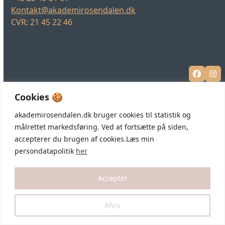
Kontakt@akademirosendalen.dk
CVR: 21 45 22 46
Facebo
In
Cookies 🍪
akademirosendalen.dk bruger cookies til statistik og
målrettet markedsføring. Ved at fortsætte på siden,
accepterer du brugen af cookies.Læs min
persondatapolitik
her
Accepter
Afvis