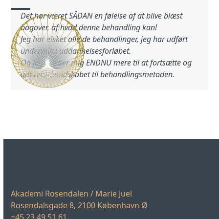
Skip
Det har været SÅDAN en følelse af at blive blæst
to
Open
Close
bagover, af hvad denne behandling kan!
content
mobile
mobile
Jeg har elsket alle de behandlinger, jeg har udført
undervejs i uddannelsesforløbet.
menu
menu
Og jeg glæder mig ENDNU mere til at fortsætte og
udbrede kendskabet til behandlingsmetoden.
Akademi Rosendalen / Marie Juel
Rosendalsgade 8, 2100 København Ø
+45 23 49 51 61