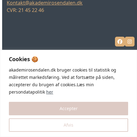
Kontakt@akademirosendalen.dk
CVR: 21 45 22 46
Facebo
In
Cookies 🍪
akademirosendalen.dk bruger cookies til statistik og
målrettet markedsføring. Ved at fortsætte på siden,
accepterer du brugen af cookies.Læs min
persondatapolitik
her
Accepter
Afvis