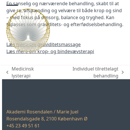
Skip
En sanselig og nærværende behandling, skabt til at
to
give ro, afspænding og velvære til både krop og sind
Open
Close
content
– med fokus på omsorg, balance og tryghed. Kan
mobile
mobile
tilpasses som graviditets- og efterfødselsbehandling.
menu
menu
Læs mere om graviditetsmassage
Læs mere om krop- og bindevævsterapi
Medicinsk
Individuel tilrettelagt
previous
next
lysterapi
behandling
post:
post:
Akademi Rosendalen / Marie Juel
Rosendalsgade 8, 2100 København Ø
+45 23 49 51 61